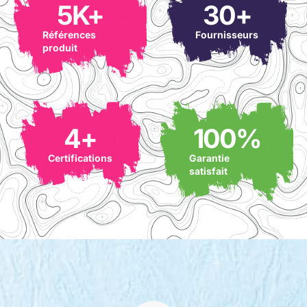
5
K+
30
+
Références
Fournisseurs
produit
4
+
100
%
Certifications
Garantie
satisfait